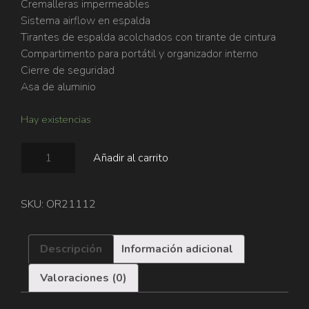
Cremalleras impermeables
Sistema airflow en espalda
Tirantes de espalda acolchados con tirante de cintura
Compartimento para portátil y organizador interno
Cierre de seguridad
Asa de aluminio
Hay existencias
Añadir al carrito
SKU:
OR21112
Descripción
Información adicional
Valoraciones (0)