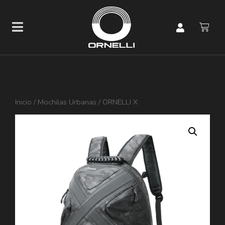
Inicio
/
Mochilas Urbanas
/ ORNELLI X